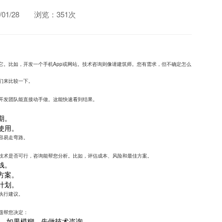
1/28
浏览：351次
它。比如，开发一个手机App或网站。技术咨询则像请建筑师。您有需求，但不确定怎么
们来比较一下。
开发团队能直接动手做。这能快速看到结果。
期。
使用。
容易走弯路。
技术是否可行，咨询能帮您分析。比如，评估成本、风险和最佳方案。
钱。
方案。
计划。
执行建议。
题帮您决定：
。如果模糊，先做技术咨询。