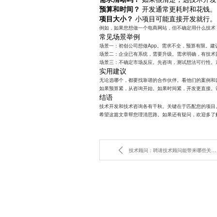
预算和时间？
开发通常更耗时和花钱。
项目大小？
小项目可能直接开发就行。
例如，如果您想做一个电商网站，但不确定用什么技术
常见场景举例
场景一：初创公司想做App。需求不全，预算有限。
场景二：企业已有系统，需要升级。需求明确，有技术
场景三：不确定市场反应。先咨询，测试想法可行性。
实用建议
无论选哪个，都要找靠谱的合作伙伴。看他们的案例和
如果预算紧，从咨询开始。如果时间紧，开发更直接。
结语
技术开发和技术咨询各有千秋。关键在于匹配您的项目
希望这篇文章帮您理清思路。如果还有疑问，欢迎多了
技术顾问：聘请技术顾问能带来哪些关键优势？