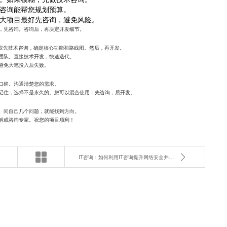
咨询能帮您规划预算。
大项目最好先咨询，避免风险。
，先咨询。咨询后，再决定开发细节。
建议先技术咨询，确定核心功能和路线图。然后，再开发。
团队。直接技术开发，快速迭代。
避免大笔投入后失败。
口碑。沟通清楚您的需求。
记住，选择不是永久的。您可以混合使用：先咨询，后开发。
。问自己几个问题，就能找到方向。
解或咨询专家。祝您的项目顺利！
IT咨询：如何利用IT咨询提升网络安全并防范风险？