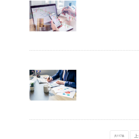
上
共117条